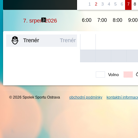
1
2
3
4
5
6
7
8
7. srpen 2026
6:00
7:00
8:00
9:00
Trenér
Trenér
Volno
© 2026 Spolek Sportu Ostrava
obchodní podmínky
kontaktní informac