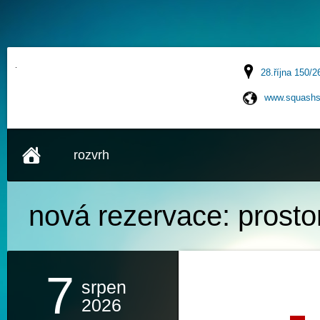
28.října 150/2
www.squashs
rozvrh
nová rezervace:
prosto
7
srpen
2026