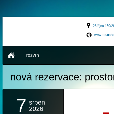
28.října 150/2
www.squashs
rozvrh
nová rezervace:
prosto
7
srpen
2026