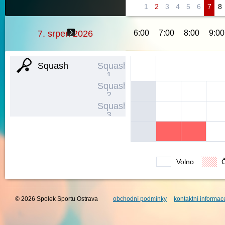
1
2
3
4
5
6
7
8
7. srpen 2026
6:00
7:00
8:00
9:00
Squash
Squash
1
Squash
2
Squash
3
Volno
© 2026 Spolek Sportu Ostrava
obchodní podmínky
kontaktní informac