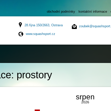
obchodní podmínky
kontaktní informace
28.října 150/2663, Ostrava
zoubek@squashsport
www.squashsport.cz
ce:
prostory
srpen
2026