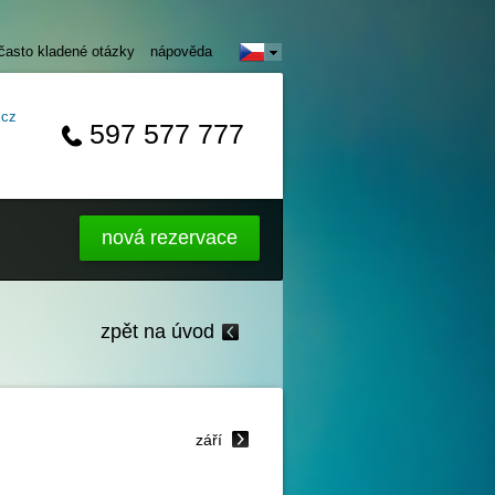
často kladené otázky
nápověda
.cz
597 577 777
nová rezervace
zpět na úvod
září