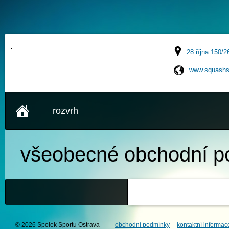
28.října 150/2
www.squashs
rozvrh
všeobecné
obchodní p
© 2026 Spolek Sportu Ostrava
obchodní podmínky
kontaktní informac