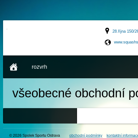
28.října 150/2
www.squashs
rozvrh
všeobecné
obchodní p
© 2026 Spolek Sportu Ostrava
obchodní podmínky
kontaktní informac