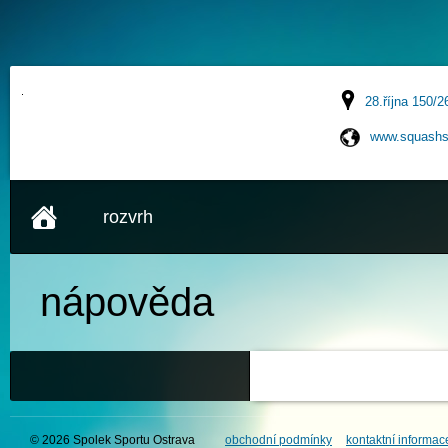
28.října 150/2
www.squashs
rozvrh
nápověda
© 2026 Spolek Sportu Ostrava
obchodní podmínky
kontaktní informac