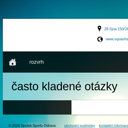
28.října 150/2
www.squashs
rozvrh
často kladené
otázky
© 2026 Spolek Sportu Ostrava
obchodní podmínky
kontaktní informac