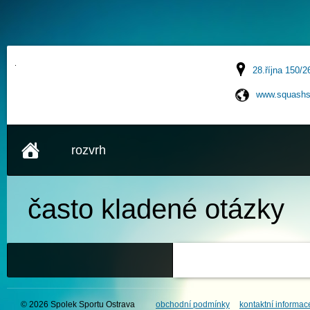
28.října 150/2
www.squashs
rozvrh
často kladené
otázky
© 2026 Spolek Sportu Ostrava
obchodní podmínky
kontaktní informac