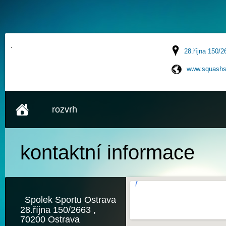
28.října 150/2
www.squashs
rozvrh
kontaktní
informace
Spolek Sportu Ostrava
28.října 150/2663 ,
70200 Ostrava