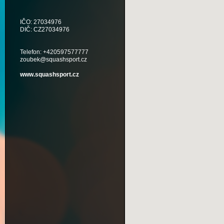
IČO: 27034976
DIČ: CZ27034976
Telefon: +420597577777
zoubek@squashsport.cz
www.squashsport.cz