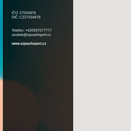
IČO: 27034976
DIČ: CZ27034976
Telefon: +420597577777
zoubek@squashsport.cz
www.squashsport.cz