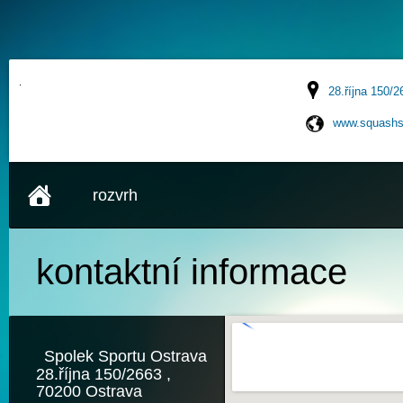
28.října 150/2
www.squashs
rozvrh
kontaktní
informace
Spolek Sportu Ostrava
28.října 150/2663 ,
70200 Ostrava