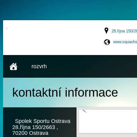
28.října 150/2
www.squashs
rozvrh
kontaktní
informace
Spolek Sportu Ostrava
28.října 150/2663 ,
70200 Ostrava