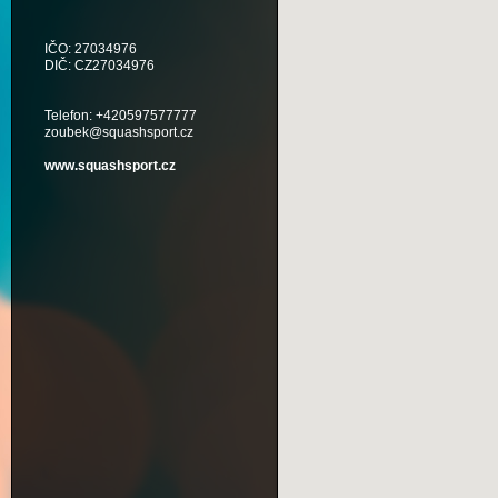
IČO: 27034976
DIČ: CZ27034976
Telefon: +420597577777
zoubek@squashsport.cz
www.squashsport.cz