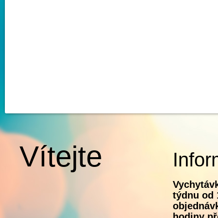
Vítejte
Infor
Vychytávk
týdnu od 
objednávk
hodiny př