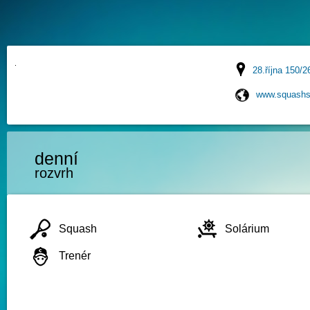
28.října 150/2
www.squashs
denní
rozvrh
Squash
Solárium
Trenér