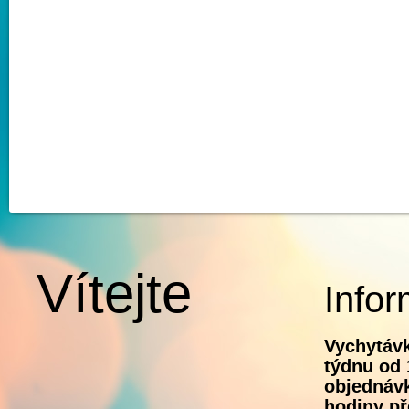
Vítejte
Infor
Vychytávk
týdnu od 
objednávk
hodiny př