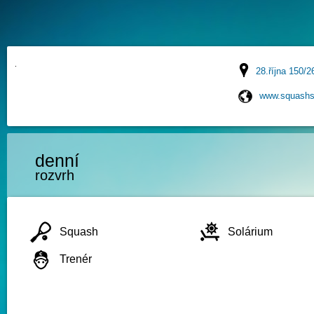
28.října 150/2
www.squashs
denní
rozvrh
Squash
Solárium
Trenér