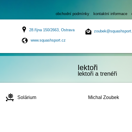
obchodní podmínky
kontaktní informace
28.října 150/2663, Ostrava
zoubek@squashsport
www.squashsport.cz
lektoři
lektoři a trenéři
Solárium
Michal Zoubek