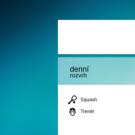
denní
rozvrh
Squash
Trenér