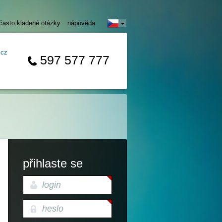
často kladené otázky
nápověda
.cz
597 577 777
přihlaste se
login
heslo