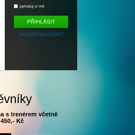
pamatuj si mě
PŘIHLÁSIT
zapomněli jste své heslo?
ěvníky
a s trenérem včetně
 450,- Kč