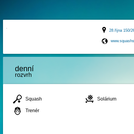
28.října 150/2
www.squashs
denní
rozvrh
Squash
Solárium
Trenér