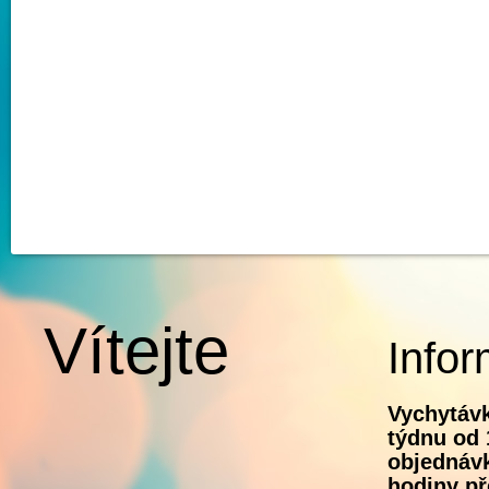
Vítejte
Infor
Vychytávk
týdnu od 
objednávk
hodiny př