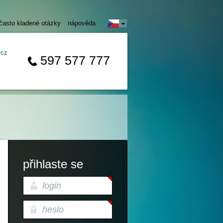
často kladené otázky
nápověda
.cz
597 577 777
přihlaste se
login
heslo