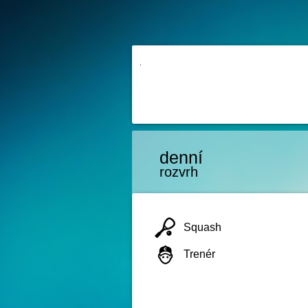
denní
rozvrh
Squash
Trenér