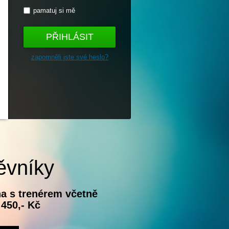
pamatuj si mě
PŘIHLÁSIT
zapomněli jste své heslo?
ěvníky
a s trenérem včetně
 450,- Kč