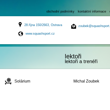
obchodní podmínky
kontaktní informace
28.října 150/2663, Ostrava
zoubek@squashsport
www.squashsport.cz
lektoři
lektoři a trenéři
Solárium
Michal Zoubek