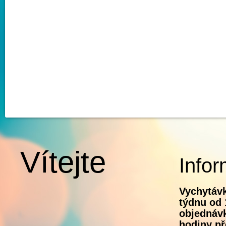
Vítejte
Infor
Vychytávk
týdnu od 
objednávk
hodiny př