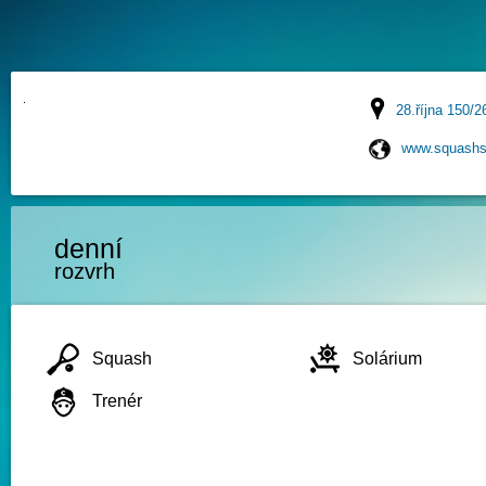
28.října 150/2
www.squashs
denní
rozvrh
Squash
Solárium
Trenér