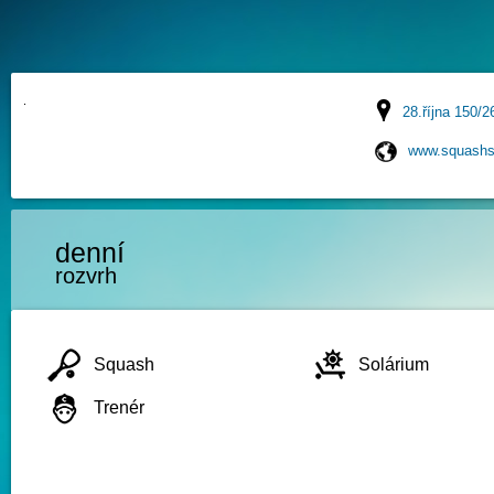
28.října 150/2
www.squashs
denní
rozvrh
Squash
Solárium
Trenér