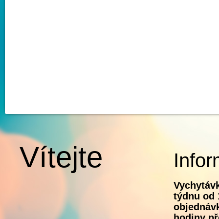
Vítejte
Infor
Vychytávk
týdnu od 
objednávk
hodiny př